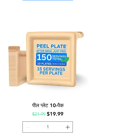
पील प्लेट 10-पैक
नियमित मूल्य
बिक्री मूल्य
$19.99
$21.99