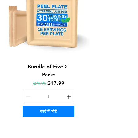
Bundle of Five 2-
Packs
नियमित मूल्य
बिक्री मूल्य
$17.99
$24.95
कार्ट में जोड़ें