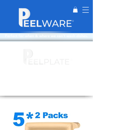
Perfect for when & where we can't wash dishes.
Layers: 20
Depth: 1in
Top Layers: 15
Weight: 3.5oz
Bottom Layers: 5
Size: 9.5in X 9.5in