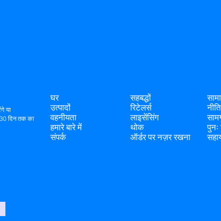
घर
सहबद्धों
सामान
उत्पादों
रिटेलर्स
नीति
गे या
वहनीयता
लाइसेंसिंग
सामग
द 30 दिन तक का
हमारे बारे में
थोक
पुनः
संपर्क
ऑर्डर पर नज़र रखना
सहाय