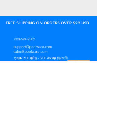
FREE SHIPPING ON ORDERS OVER $99 USD
800-524-9502
support@peelware.com
sales@peelware.com
एमएफ 9:00 पूर्वाह्न - 5:00 अपराह्न (ईएसटी)
घर
सहबद्धों
सामान्य प्रश्न
उत्पादों
रिटेलर्स
नीति
वहनीयता
लाइसेंसिंग
सामग्री
हमारे बारे में
थोक
पुनः
विचार
संपर्क
ऑर्डर पर नज़र रखना
सहायता चैट
STORE LOCATOR