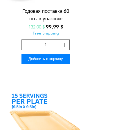
Годовая поставка 60
шт. в упаковке
Обычная цена
Цена со скидкой
99,99 $
132,00 $
Free Shipping
Добавить в корзину