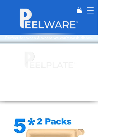
Perfect for when & where we can't wash dishes.
Layers: 20
Depth: 1in
Top Layers: 15
Weight: 3.5oz
Bottom Layers: 5
Size: 9.5in X 9.5in