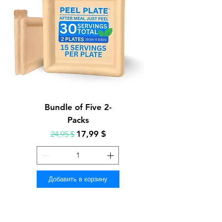
Bundle of Five 2-
Packs
Обычная цена
Цена со скидкой
17,99 $
24,95 $
Добавить в корзину