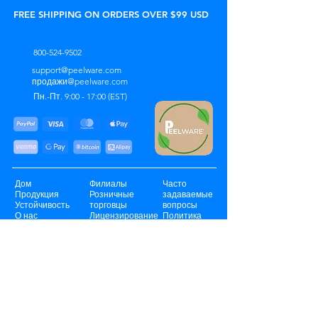
FREE SHIPPING ON ORDERS OVER $99 USD
800-524-9502
support@peelware.com
продажи@peelware.com
Пн.-Пт. 9:00 - 17:00 (EST)
Дом
Филиалы
Часто
Продукция
Розничные
задаваемые
Устойчивость
торговцы
вопросы
О нас
Лицензирование
Политика
Контакт
Оптовая продажа
Статьи
Отслеживать
Повторные
заказ
просмотры
Чат
поддержки
STORE LOCATOR