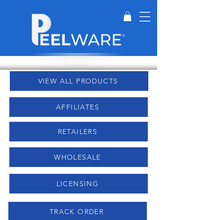
Perfect for when & where we can't wash dishes.
VIEW ALL PRODUCTS
AFFILIATES
RETAILERS
WHOLESALE
LICENSING
TRACK ORDER