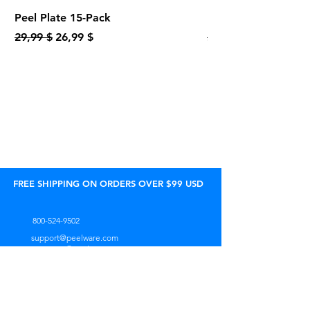
Peel Plate 15-Pack
Bundle of Five 2-Pa
Обычная цена
Цена со скидкой
Обычная цена
29,99 $
26,99 $
24,95 $
FREE SHIPPING ON ORDERS OVER $99 USD
800-524-9502
support@peelware.com
продажи@peelware.com
Пн.-Пт. 9:00 - 17:00 (EST)