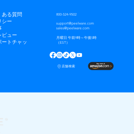
くある質問
800-524-9502
リシー
support@peelware.com
事
sales@peelware.com
レビュー
月曜日 午前9時～午後5時
ポートチャッ
（EST）
店舗検索
す。