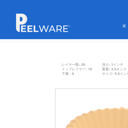
家
レイヤー数: 20
深さ: 1インチ
トップレイヤー: 15
重量: 3.5オンス
下層：5
サイズ: 9.5イン