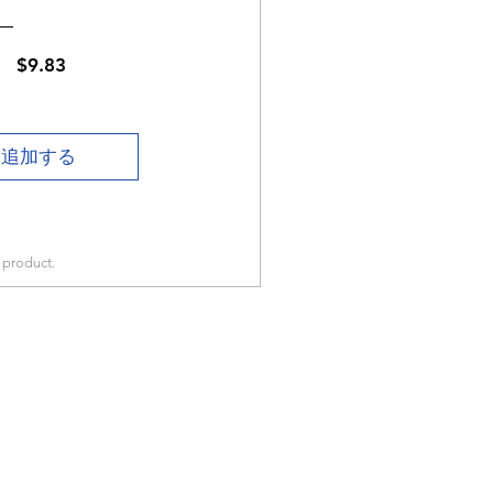
通
セ
$9.83
常
ー
価
ル
格
価
に追加する
格
e product.