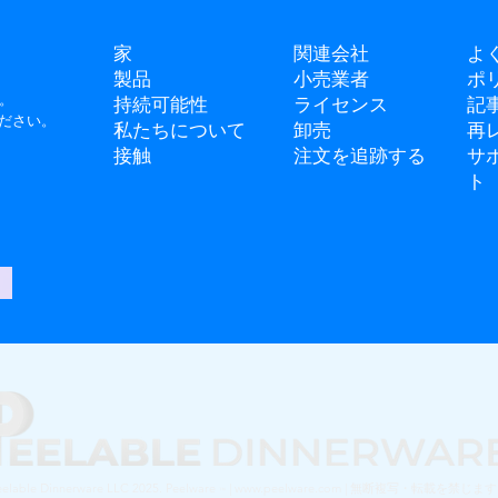
家
関連会社
よ
製品
小売業者
ポ
。
持続可能性
ライセンス
記
ださい。
私たちについて
卸売
再
接触
注文を追跡する
サ
ト
eelable Dinnerware LLC 2025. Peelware
| www.peelware.com | 無断複写・転載を禁じま
™