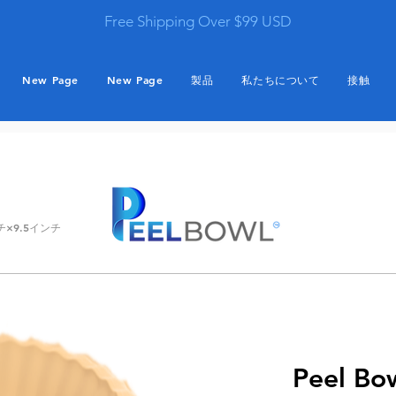
Free Shipping Over $99 USD
New Page
New Page
製品
私たちについて
接触
チ×9.5インチ
Peel Bo