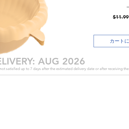
$11.99
カート
LIVERY: AUG 2026
f not satisfied up to 7 days after the estimated delivery date or after receiving th