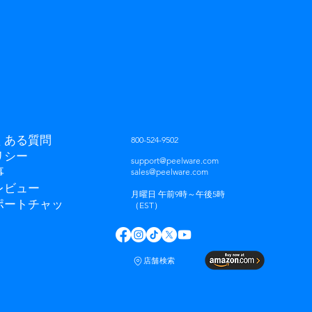
くある質問
800-524-9502
リシー
support@peelware.com
事
sales@peelware.com
レビュー
月曜日 午前9時～午後5時
ポートチャッ
（EST）
店舗検索