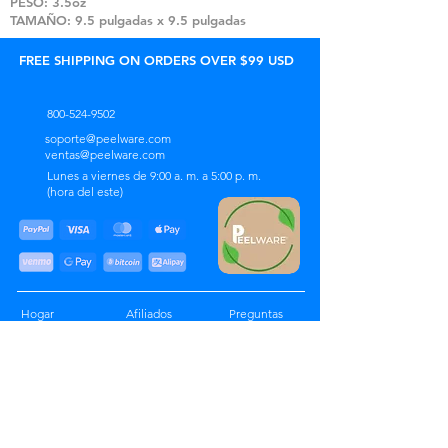
PESO: 3.5oz
TAMAÑO: 9.5 pulgadas x 9.5 pulgadas
FREE SHIPPING ON ORDERS OVER $99 USD
800-524-9502
soporte@peelware.com
ventas@peelware.com
Lunes a viernes de 9:00 a. m. a 5:00 p. m.
(hora del este)
Hogar
Afiliados
Preguntas
Productos
Minoristas
frecuentes
Sostenibilidad
Licencias
Política
Sobre nosotros
Al por mayor
Artículos
Contacto
Seguimiento de
Reseñas
pedidos
Chat de
soporte