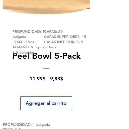
PROFUNDIDAD: 1
CAPAS: 20
pulgada
CAPAS SUPERIORES: 15
PESO: 3.5oz
CAPAS INFERIORES: 5
TAMAÑO: 9.5 pulgadas x
9.5 pulgadas
Peel Bowl 5-Pack
Precio
Precio
11,99$
9,83$
de
oferta
Agregar al carrito
PROFUNDIDAD: 1 pulgada