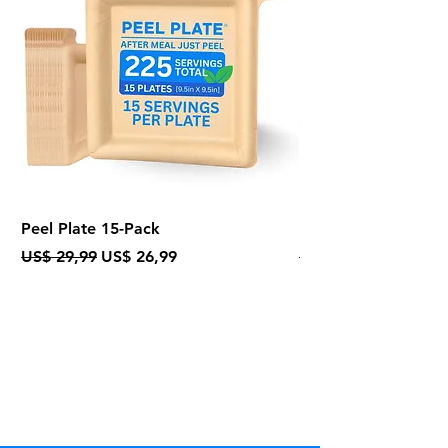
Peel Plate 15-Pack
Bundle of Five 2-Pa
Preço normal
Preço promocional
Preço normal
US$ 29,99
US$ 26,99
US$ 24,95