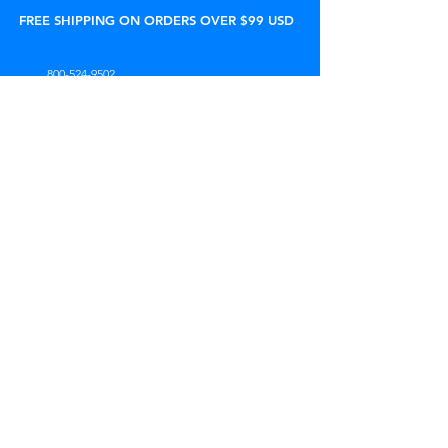
FREE SHIPPING ON ORDERS OVER $99 USD
800-524-9502
support@peelware.com
vendas@peelware.com
Segunda-feira, das 9h às 17h (horário do
leste dos EUA)
Lar
Afiliados
Perguntas
Produtos
Varejistas
frequentes
Sustentabilida
Licenciamento
Política
de
Atacado
Artigos
Sobre nós
Acompanhar
Revisões
Contato
pedido
Chat de
suporte
STORE LOCATOR