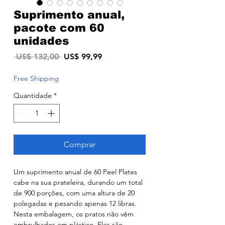
Suprimento anual,
pacote com 60
unidades
Preço
Preço
 US$ 132,00 
US$ 99,99
normal
promocional
Free Shipping
Quantidade
*
Comprar
Um suprimento anual de 60 Peel Plates
cabe na sua prateleira, durando um total
de 900 porções, com uma altura de 20
polegadas e pesando apenas 12 libras.
Nesta embalagem, os pratos não vêm
embrulhados em plástico. Eles são