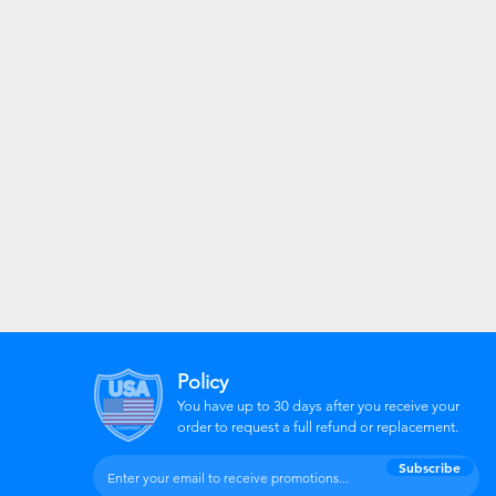
Policy
You have up to 30 days after you receive your
order to request a full refund or replacement.
Subscribe