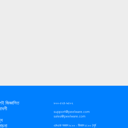
়শই জিজ্ঞাসিত
৮০০-৫২৪-৯৫০২
নাবলী
support@peelware.com
sales@peelware.com
্ধ
লোচনা
এমএফ সকাল ৯:০০ - বিকাল ৫:০০ (পূর্ব