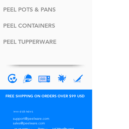
PEEL POTS & PANS
PEEL CONTAINERS
PEEL TUPPERWARE
FREE SHIPPING ON ORDERS OVER $99 USD
৮০০-৫২৪-৯৫০২
support@peelware.com
sales@peelware.com