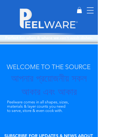
Perfect for when & where we can't wash dishes.
WELCOME TO THE SOURCE
আপনার প্রয়োজনীয় সকল
আকার এবং আকার
Peelware comes in all shapes, sizes,
materials & layer counts you need
to serve, store & even cook with.
SUBSCRIBE FOR UPDATES & NEWS ABOUT