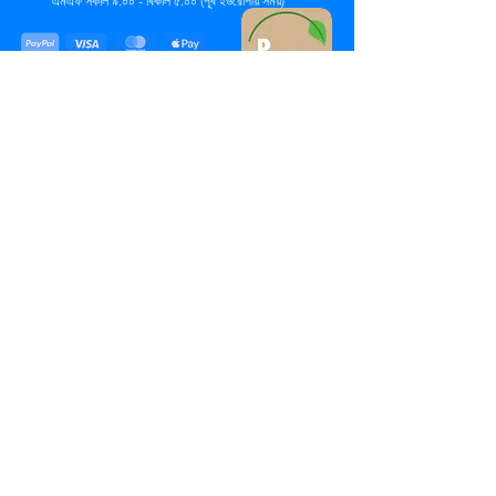
এমএফ সকাল ৯:০০ - বিকাল ৫:০০ (পূর্ব ইউরোপীয় সময়)
হোম
সহযোগী সংস্থা
প্রায়শই জিজ্ঞাসিত
পণ্য
খুচরা বিক্রেতারা
প্রশ্নাবলী
স্থায়িত্ব
লাইসেন্সিং
নীতি
আমাদের সম্পর্কে
পাইকারি
প্রবন্ধ
যোগাযোগ
ট্র্যাক অর্ডার
পর্যালোচনা
সাপোর্ট চ্যাট
STORE LOCATOR
Policy
You have up to 30 days after you receive your
order to request a full refund or replacement.
Subscribe