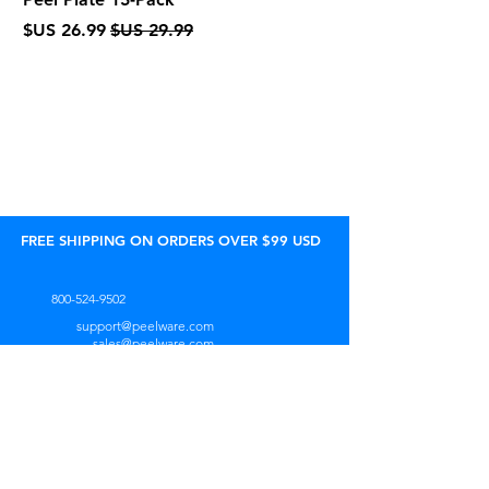
سعر عادي
سعر البيع
FREE SHIPPING ON ORDERS OVER $99 USD
800-524-9502
support@peelware.com
sales@peelware.com
من الساعة 9:00 صباحًا حتى 5:00 مساءً
(بتوقيت شرق الولايات المتحدة)